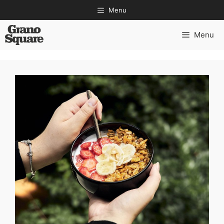
Pular
Menu
para
o
Menu
conteúdo